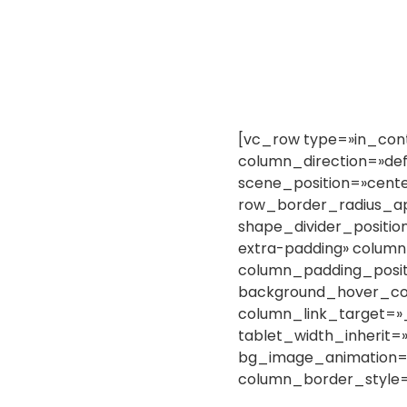
[vc_row type=»in_cont
column_direction=»def
scene_position=»cente
row_border_radius_app
shape_divider_positi
extra-padding» column
column_padding_posit
background_hover_co
column_link_target=»_s
tablet_width_inherit=
bg_image_animation=
column_border_style=