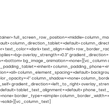
ainer» full_screen_row_position=»middle» column_mar
ault» column_direction_tablet=»default» column_direc
r» text_color=»dark» text_align=»left» row_border_ra
lies=»bg» overlay_strength=»0.3″ gradient_direction=
on=»bottom» bg_image_animation=»none»][vc_column
_padding_tablet=»inherit» column_padding_phone=»in
ion=»all» column_element_spacing=»default» backgrou
lor_opacity=»1″ column_shadow=»none» column_borde
elf» gradient_direction=»left_to_right» overlay_streng
»default» tablet_text_alignment=»default» phone_text
»none» border_type=»simple» column_border_width=
»solid»][vc_column_text]