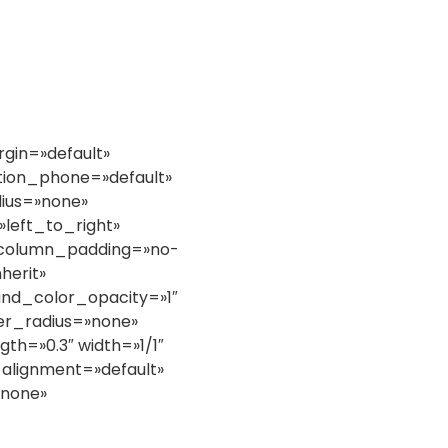
gin=»default»
tion_phone=»default»
dius=»none»
»left_to_right»
 column_padding=»no-
herit»
nd_color_opacity=»1″
r_radius=»none»
th=»0.3″ width=»1/1″
_alignment=»default»
»none»