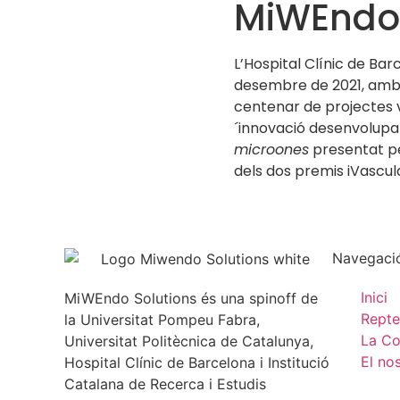
MiWEndo,
L’Hospital Clínic de Ba
desembre de 2021, amb e
centenar de projectes v
´innovació desenvolupat
microones
presentat p
dels dos premis iVascul
Navegaci
Inici
MiWEndo Solutions és una spinoff de
Repte
la Universitat Pompeu Fabra,
La C
Universitat Politècnica de Catalunya,
El no
Hospital Clínic de Barcelona i Institució
Catalana de Recerca i Estudis