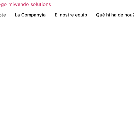
pte
La Companyia
El nostre equip
Què hi ha de nou
 ha sigut
mis
 Clínic