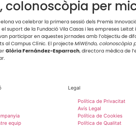
 colonoscòpia per mi
rcelona va celebrar la primera sessió dels Premis Innovac
l suport de la Fundació Vila Casas i les empreses Leitat i
an participar en aquestes jornades amb l’objectiu de dif
s al Campus Clínic. El projecte
MiWEndo, colonoscòpia 
er
Glòria Fernández-Esparrach
, directora mèdica de l
ar.
ó
Legal
Política de Privacitat
Avís Legal
ompanyia
Política de Cookies
stre equip
Política de Qualitat