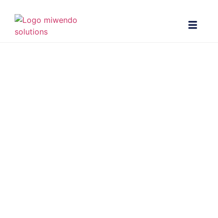
Miwendo Solutions
finalista en los
Premios
EmprendeXXI
Oct 09, 2024