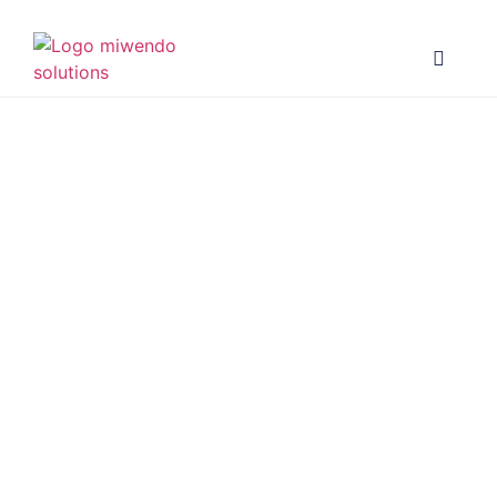
MiWEndo Solutions
inicia la fase final
del ensayo clínico
pivotal de su
sistema de
colonoscopia